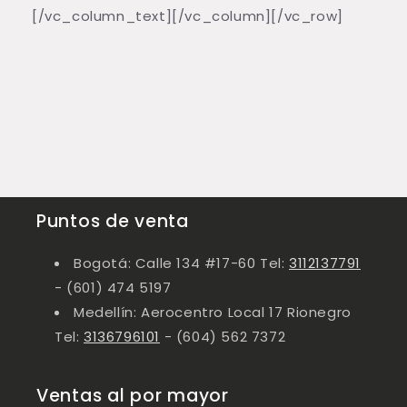
[/vc_column_text][/vc_column][/vc_row]
Puntos de venta
Bogotá: Calle 134 #17-60 Tel:
3112137791
- (601) 474 5197
Medellín: Aerocentro Local 17 Rionegro
Tel:
3136796101
- (604) 562 7372
Ventas al por mayor