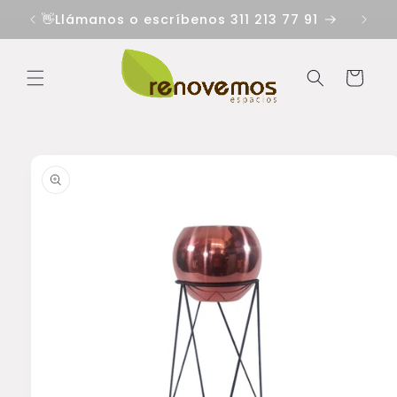
Ir
directamente
👋Llámanos o escríbenos 311 213 77 91
al contenido
Carrito
Ir
directamente
a la
información
del producto