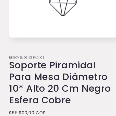
Abrir
elemento
multimedia
1
en
RENOVEMOS ESPACIOS
una
Soporte Piramidal
ventana
modal
Para Mesa Diámetro
10* Alto 20 Cm Negro
Esfera Cobre
Precio
$65.900,00 COP