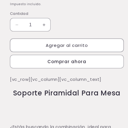
habitual
Impuesto incluido.
Cantidad
Reducir
Aumentar
cantidad
cantidad
para
para
Agregar al carrito
Soporte
Soporte
Piramidal
Piramidal
Para
Para
Comprar ahora
Mesa
Mesa
Diámetro
Diámetro
10*
10*
[vc_row][vc_column][vc_column_text]
Alto
Alto
20
20
Soporte Piramidal Para Mesa
Cm
Cm
Negro
Negro
Esfera
Esfera
Cobre
Cobre
¿Estás buscando la combinación ideal para