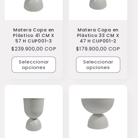
i
ó
n
Matera Copa en
Matera Copa en
Plástico 41 CM X
Plástico 33 CM X
57 H CUP001-3
47 H CUP001-2
:
Precio
$239.900,00 COP
Precio
$179.900,00 COP
habitual
habitual
Seleccionar
Seleccionar
opciones
opciones