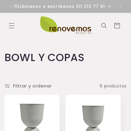
Ir
directamente
👋Llámanos o escríbenos 311 213 77 91
al contenido
Carrito
C
BOWL Y COPAS
o
l
Filtrar y ordenar
6 productos
e
c
c