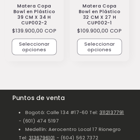
Matera Copa
Matera Copa
Bowl en Plástico
Bowl en Plástico
39 CM X 34 H
32 CM X 27 H
CUP002-2
CUP002-1
Precio
$139.900,00 COP
Precio
$109.900,00 COP
habitual
habitual
Seleccionar
Seleccionar
opciones
opciones
Puntos de venta
Bogotá: Calle 134 #17-60 Tel:
3112137791
- (601) 474 5197
Medellín: Aerocentro Local 17 Rionegro
Tel:
3136796101
- (604) 562 7372