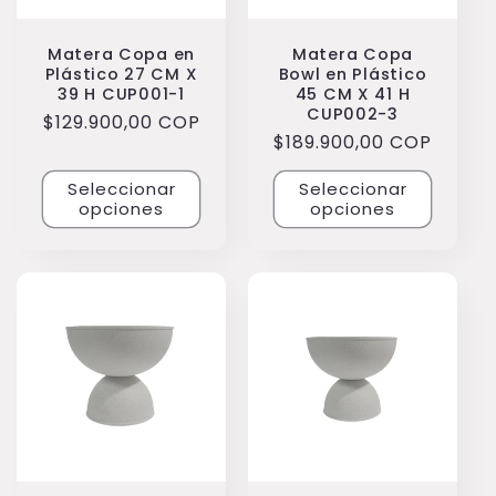
Matera Copa en
Matera Copa
Plástico 27 CM X
Bowl en Plástico
39 H CUP001-1
45 CM X 41 H
CUP002-3
Precio
$129.900,00 COP
Precio
$189.900,00 COP
habitual
habitual
Seleccionar
Seleccionar
opciones
opciones