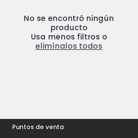
i
ó
No se encontró ningún
producto
n
Usa menos filtros o
:
elimínalos todos
Puntos de venta