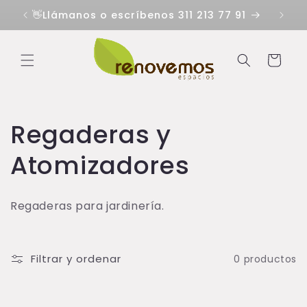
Ir
directamente
👋Llámanos o escríbenos 311 213 77 91
al contenido
Carrito
C
Regaderas y
o
Atomizadores
l
Regaderas para jardinería.
e
c
Filtrar y ordenar
0 productos
c