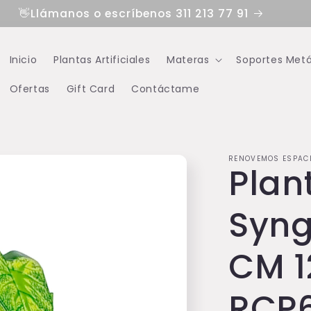
👋Llámanos o escríbenos 311 213 77 91
Inicio
Plantas Artificiales
Materas
Soportes Metá
Ofertas
Gift Card
Contáctame
RENOVEMOS ESPAC
Plant
Syng
CM 1
RCP