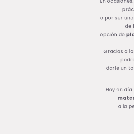
En ocasiones,
prác
o por ser una
de 
opción de
pl
Gracias a l
podr
darle un t
Hoy en día 
mater
a la p