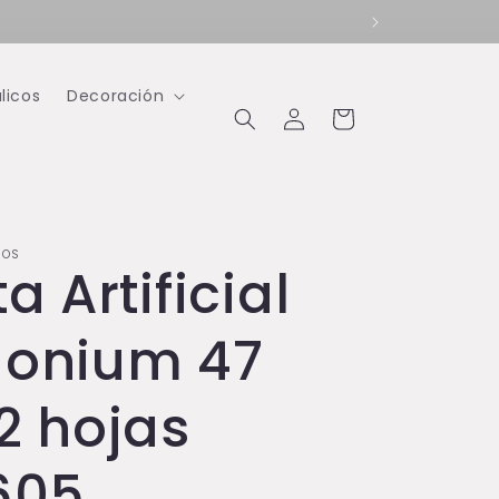
licos
Decoración
Iniciar
Carrito
sesión
IOS
a Artificial
onium 47
2 hojas
605