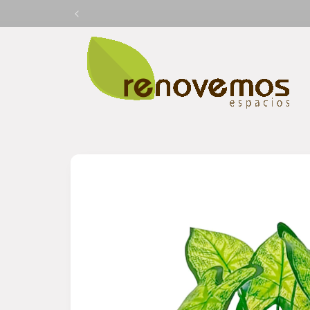
Ir
directamente
al contenido
Ir
directamente
a la
información
del producto