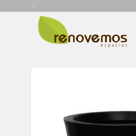
Ir
directamente
al contenido
Ir
directamente
a la
información
del producto