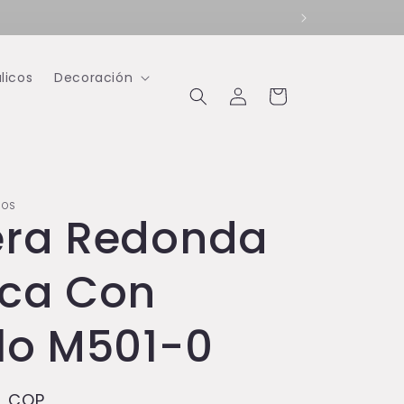
licos
Decoración
Iniciar
Carrito
sesión
IOS
era Redonda
ca Con
lo M501-0
0 COP