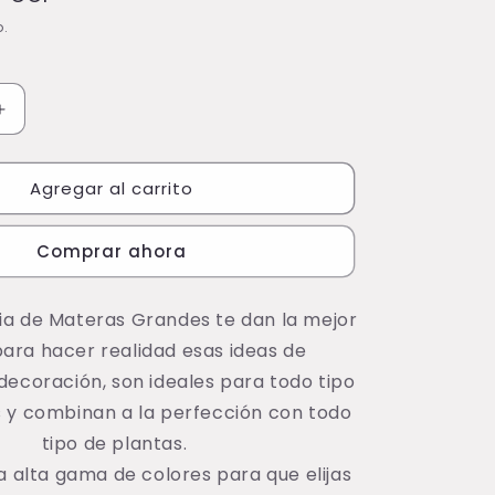
o.
Aumentar
cantidad
para
Agregar al carrito
Matera
Redonda
Cónica
Comprar ahora
Con
Cuello
M501-
ia de Materas Grandes te dan la mejor
0
ara hacer realidad esas ideas de
decoración, son ideales para todo tipo
 y combinan a la perfección con todo
tipo de plantas.
 alta gama de colores para que elijas