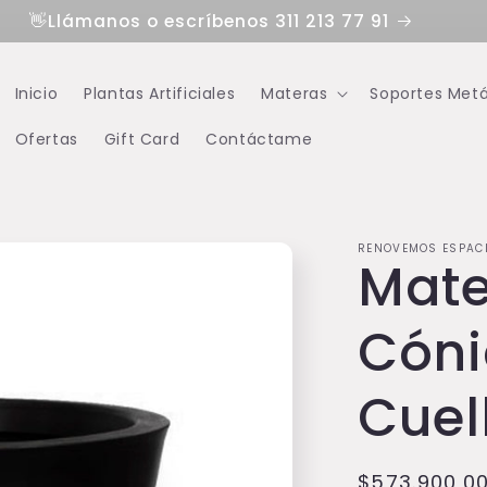
👋Llámanos o escríbenos 311 213 77 91
Inicio
Plantas Artificiales
Materas
Soportes Metá
Ofertas
Gift Card
Contáctame
RENOVEMOS ESPAC
Mat
Cóni
Cuel
Precio
$573.900,0