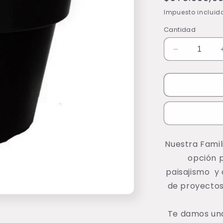
habitual
Impuesto incluid
Cantidad
Reducir
cantidad
para
Matera
Redonda
Cónica
Con
Cuello
M501-
Nuestra Famil
0
opción p
paisajismo y 
de proyectos
Te damos una