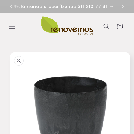
Ir
directamente
👋Llámanos o escríbenos 311 213 77 91
al contenido
Carrito
Ir
directamente
a la
información
del producto