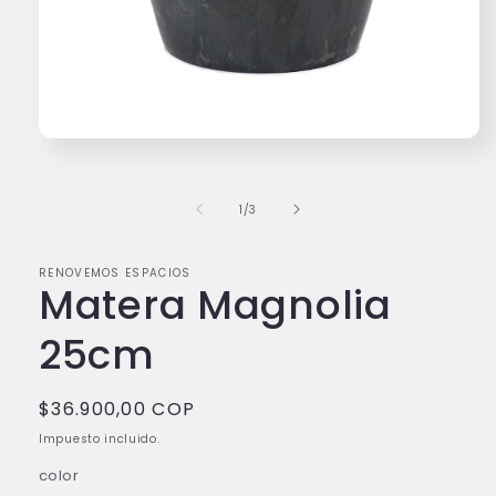
Abrir
elemento
multimedia
1
de
1
/
3
en
una
ventana
modal
RENOVEMOS ESPACIOS
Matera Magnolia
25cm
Precio
$36.900,00 COP
habitual
Impuesto incluido.
color