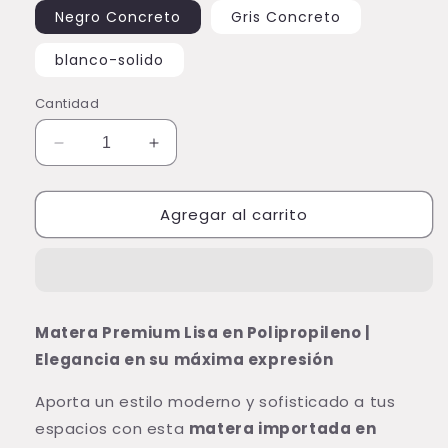
Negro Concreto
Gris Concreto
blanco-solido
Cantidad
Reducir
Aumentar
cantidad
cantidad
para
para
Agregar al carrito
Matera
Matera
Magnolia
Magnolia
25cm
25cm
Matera Premium Lisa en Polipropileno |
Elegancia en su máxima expresión
Aporta un estilo moderno y sofisticado a tus
espacios con esta
matera importada en