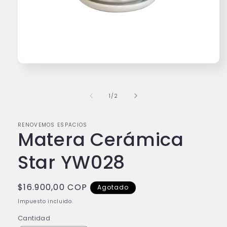
Abrir
elemento
multimedia
1
de
1
/
2
en
una
ventana
modal
RENOVEMOS ESPACIOS
Matera Cerámica
Star YW028
Precio
$16.900,00 COP
Agotado
habitual
Impuesto incluido.
Cantidad