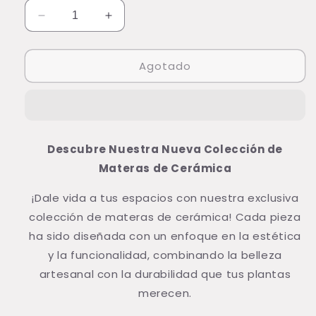
Reducir
Aumentar
cantidad
cantidad
para
para
Agotado
Matera
Matera
Cerámica
Cerámica
Star
Star
YW028
YW028
Descubre Nuestra Nueva Colección de
Materas de Cerámica
¡Dale vida a tus espacios con nuestra exclusiva
colección de materas de cerámica! Cada pieza
ha sido diseñada con un enfoque en la estética
y la funcionalidad, combinando la belleza
artesanal con la durabilidad que tus plantas
merecen.