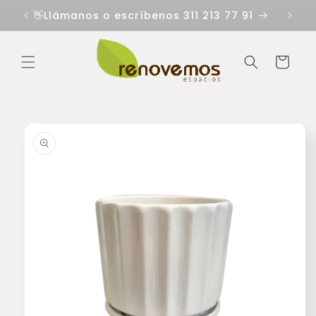
Ir
directamente
👋Llámanos o escríbenos 311 213 77 91
al contenido
Carrito
Ir
directamente
a la
información
del producto