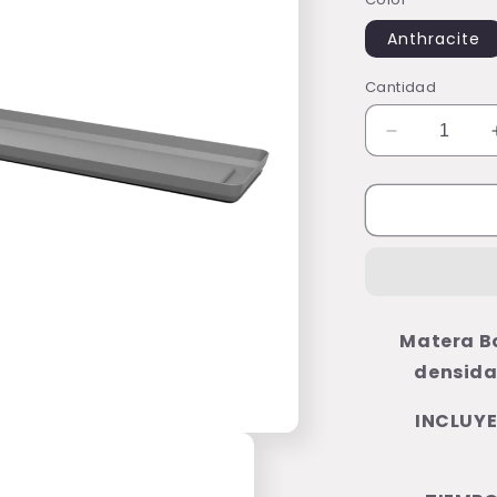
Anthracite
Cantidad
Reducir
cantidad
para
Matera
Bona
Plato
50cm
Matera Bo
densid
INCLUYE