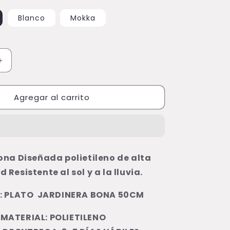
Blanco
Mokka
Aumentar
cantidad
para
Agregar al carrito
Matera
Bona
Plato
50cm
na Diseñada polietileno de alta
ad
Resistente al sol y a la lluvia.
: PLATO JARDINERA BONA 50CM
MATERIAL: POLIETILENO