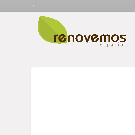
Ir
directamente
al contenido
Ir
directamente
a la
información
del producto