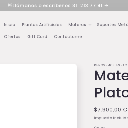
👋Llámanos o escríbenos 311 213 77 91
Inicio
Plantas Artificiales
Materas
Soportes Metá
Ofertas
Gift Card
Contáctame
RENOVEMOS ESPAC
Mate
Plat
Precio
$7.900,00 
habitual
Impuesto incluid
Color