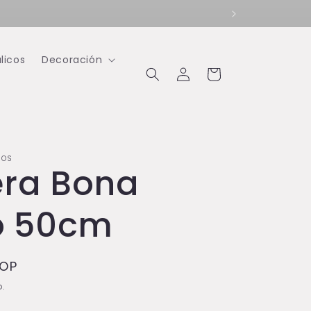
licos
Decoración
Iniciar
Carrito
sesión
IOS
ra Bona
o 50cm
COP
o.