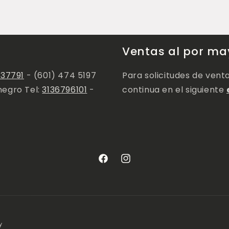
Ventas al por ma
137791
- (601) 474 5197
Para solicitudes de vent
negro Tel:
3136796101
-
continua en el siguiente
Facebook
Instagram
y