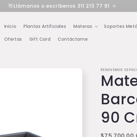
👋Llámanos o escríbenos 311 213 77 91
Inicio
Plantas Artificiales
Materas
Soportes Metá
Ofertas
Gift Card
Contáctame
RENOVEMOS ESPAC
Mate
Barc
90 C
Precio
$75.700,00