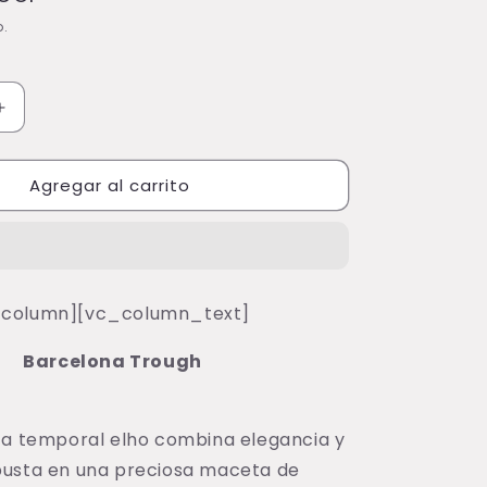
o.
Aumentar
cantidad
para
Agregar al carrito
Matera
Barcelona
Trough
90
Cm
Anthracite
_column][vc_column_text]
Barcelona Trough
 a temporal elho combina elegancia y
busta en una preciosa maceta de