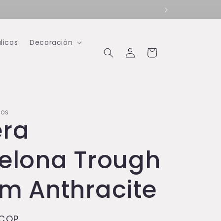
licos
Decoración
Iniciar
Carrito
sesión
IOS
ra
elona Trough
m Anthracite
 COP