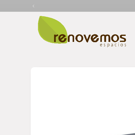
Ir
directamente
al contenido
Ir
directamente
a la
información
del producto