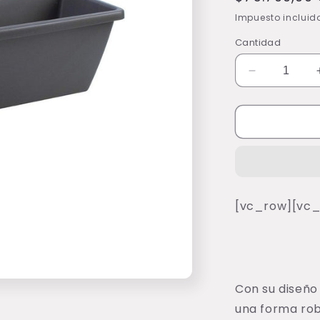
habitual
Impuesto incluid
Cantidad
Reducir
cantidad
para
Matera
Barcelona
Trough
90
Cm
Anthracite
[vc_row][vc
Con su diseño
una forma ro