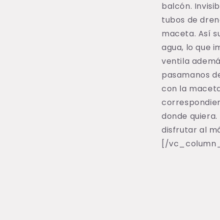
balcón. Invisi
tubos de drena
maceta. Así s
agua, lo que i
ventila ademá
pasamanos del
con la maceta
correspondien
donde quiera.
disfrutar al m
[/vc_column_