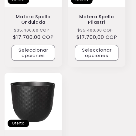
Matera Spello
Matera Spello
Ondulada
Pilastri
Precio
Precio
Precio
Precio
$35.400,00 COP
$35.400,00 COP
$17.700,00 COP
habitual
de
$17.700,00 COP
habitual
de
oferta
oferta
Seleccionar
Seleccionar
opciones
opciones
Oferta