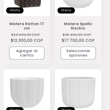
i
Oferta
Oferta
ó
n
Matera Rattan 17
Matera Spello
cm
Rischio
:
Precio
Precio
Precio
Precio
$24.600,00 COP
$35.400,00 COP
$12.300,00 COP
habitual
de
$17.700,00 COP
habitual
de
oferta
oferta
Agregar al
Seleccionar
carrito
opciones
Oferta
Oferta