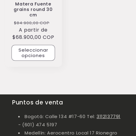
Matera Fuente
grains round 30
cm
Precio
Precio
$84.900,00 COP
habitual
A partir de
de
$68.900,00 COP
oferta
Seleccionar
opciones
Puntos de venta
Bogotá: Calle 134 #17-60 Tel:
3112137791
- (601) 474 5197
Medellín: Aerocentro Local 17 Rionegro