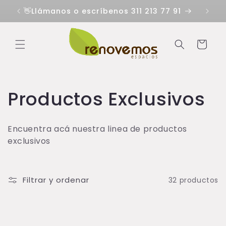
Ir
directamente
👋Llámanos o escríbenos 311 213 77 91
al contenido
Carrito
C
Productos Exclusivos
o
Encuentra acá nuestra linea de productos
l
exclusivos
e
Filtrar y ordenar
32 productos
c
c