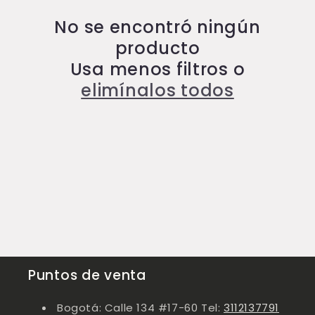
i
No se encontró ningún
ó
producto
n
Usa menos filtros o
elimínalos todos
:
Puntos de venta
Bogotá: Calle 134 #17-60 Tel:
3112137791