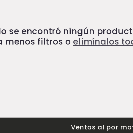
o se encontró ningún produc
 menos filtros o
elimínalos t
Ventas al por ma