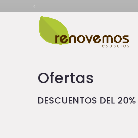
Ir
directamente
al contenido
C
Ofertas
o
DESCUENTOS DEL 20%
l
e