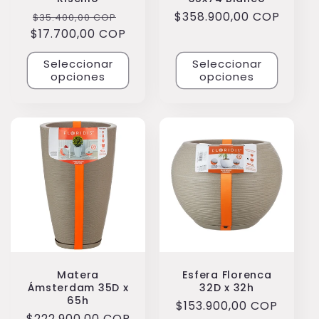
Precio
Precio
Precio
$358.900,00 COP
$35.400,00 COP
$17.700,00 COP
habitual
de
habitual
oferta
Seleccionar
Seleccionar
opciones
opciones
Matera
Esfera Florenca
Ámsterdam 35D x
32D x 32h
65h
Precio
$153.900,00 COP
Precio
$222.900,00 COP