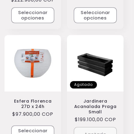
habitual
habitual
Seleccionar
Seleccionar
opciones
opciones
Agotado
Esfera Florenca
Jardinera
27D x 24h
Acanalada Praga
Small
Precio
$97.900,00 COP
Precio
$199.100,00 COP
habitual
habitual
Seleccionar