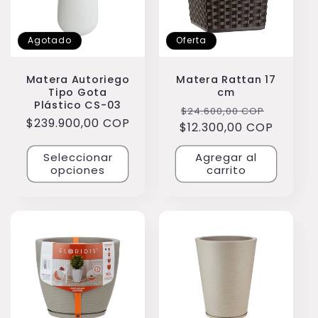
Agotado
Oferta
Matera Autoriego
Matera Rattan 17
Tipo Gota
cm
Plástico CS-03
Precio
Precio
$24.600,00 COP
Precio
$239.900,00 COP
$12.300,00 COP
habitual
de
habitual
oferta
Seleccionar
Agregar al
opciones
carrito