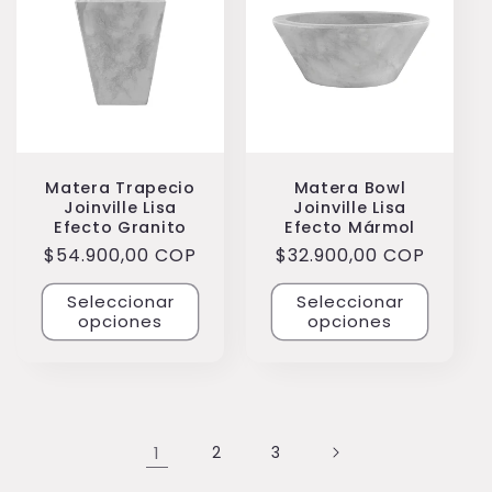
Matera Trapecio
Matera Bowl
Joinville Lisa
Joinville Lisa
Efecto Granito
Efecto Mármol
Precio
$54.900,00 COP
Precio
$32.900,00 COP
habitual
habitual
Seleccionar
Seleccionar
opciones
opciones
1
2
3