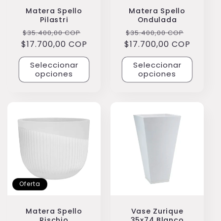
Matera Spello
Matera Spello
Pilastri
Ondulada
Precio
Precio
Precio
Precio
$35.400,00 COP
$35.400,00 COP
$17.700,00 COP
habitual
de
$17.700,00 COP
habitual
de
oferta
oferta
Seleccionar
Seleccionar
opciones
opciones
Oferta
Matera Spello
Vase Zurique
Rischio
35x74 Blanco