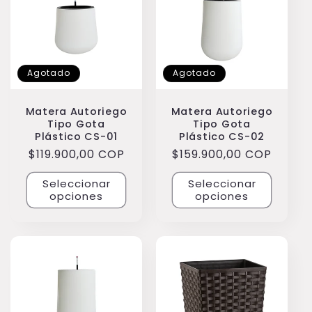
i
ó
n
Agotado
Agotado
:
Matera Autoriego
Matera Autoriego
Tipo Gota
Tipo Gota
Plástico CS-01
Plástico CS-02
Precio
$119.900,00 COP
Precio
$159.900,00 COP
habitual
habitual
Seleccionar
Seleccionar
opciones
opciones