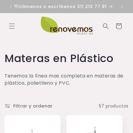
Ir
directamente
👋Llámanos o escríbenos 311 213 77 91
al contenido
Carrito
C
Materas en Plástico
o
Tenemos la línea mas completa en materas de
l
plástico, polietileno y PVC.
e
Filtrar y ordenar
57 productos
c
c