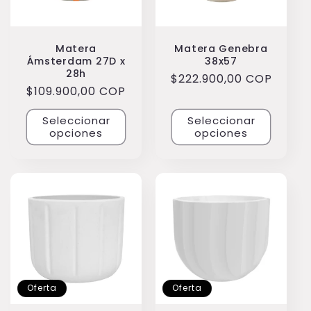
Matera
Matera Genebra
Ámsterdam 27D x
38x57
28h
Precio
$222.900,00 COP
Precio
$109.900,00 COP
habitual
habitual
Seleccionar
Seleccionar
opciones
opciones
Oferta
Oferta