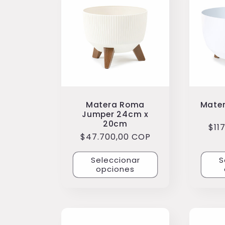
Matera Roma
Mate
Jumper 24cm x
20cm
Pre
$11
Precio
$47.700,00 COP
hab
habitual
Seleccionar
S
opciones