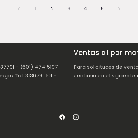
4
1
2
3
5
Ventas al por ma
137791
- (601) 474 5197
Para solicitudes de vent
negro Tel:
3136796101
-
continua en el siguiente
Facebook
Instagram