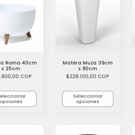
ra Roma 40cm
Matera Muza 39cm
x 25cm
x 80cm
cio
7.900,00 COP
Precio
$228.100,00 COP
itual
habitual
eleccionar
Seleccionar
opciones
opciones