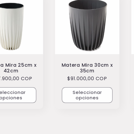
a Mira 25cm x
Matera Mira 30cm x
42cm
35cm
cio
7.900,00 COP
Precio
$91.000,00 COP
itual
habitual
eleccionar
Seleccionar
opciones
opciones