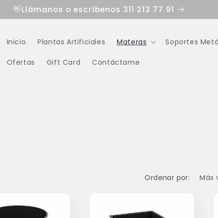
👋Llámanos o escríbenos 311 213 77 91
Inicio
Plantas Artificiales
Materas
Soportes Metá
Ofertas
Gift Card
Contáctame
Ordenar por: