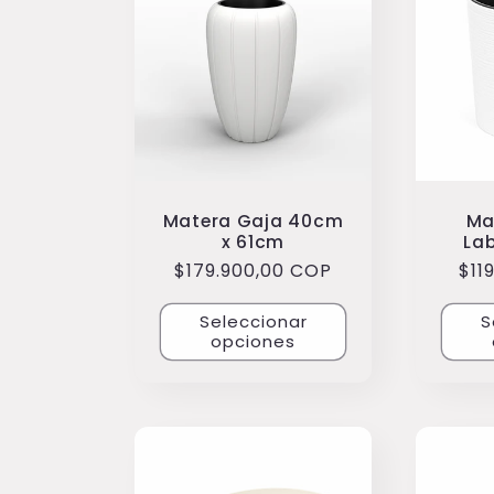
c
c
i
Matera Gaja 40cm
Ma
ó
x 61cm
La
Precio
$179.900,00 COP
Pre
$11
n
habitual
hab
Seleccionar
S
opciones
: