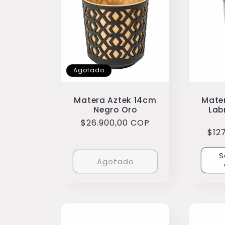
Agotado
Matera Aztek 14cm
Mater
Negro Oro
Lab
Precio
$26.900,00 COP
Pre
$12
habitual
hab
S
Agotado