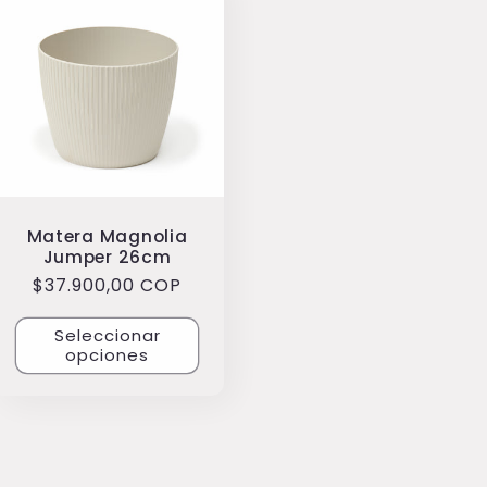
Matera Magnolia
Jumper 26cm
Precio
$37.900,00 COP
habitual
Seleccionar
opciones