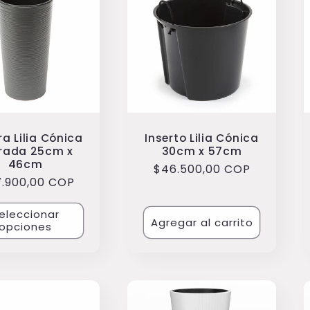
a Lilia Cónica
Inserto Lilia Cónica
rada 25cm x
30cm x 57cm
46cm
Precio
$46.500,00 COP
cio
7.900,00 COP
habitual
itual
eleccionar
Agregar al carrito
opciones