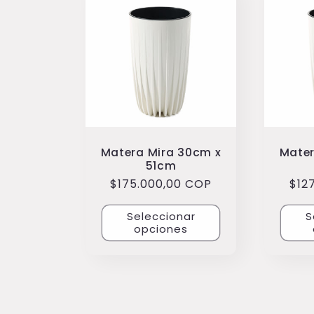
Matera Mira 30cm x
Mater
51cm
Precio
$175.000,00 COP
Pre
$12
habitual
hab
Seleccionar
S
opciones