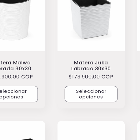
tera Malwa
Matera Juka
brada 30x30
Labrado 30x30
cio
9.900,00 COP
Precio
$173.900,00 COP
itual
habitual
eleccionar
Seleccionar
opciones
opciones