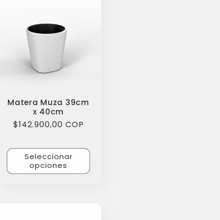
Matera Muza 39cm
x 40cm
Precio
$142.900,00 COP
habitual
Seleccionar
opciones