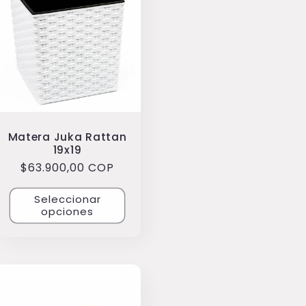
Matera Juka Rattan
19x19
Precio
$63.900,00 COP
habitual
Seleccionar
opciones