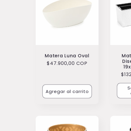
Matera Luna Oval
Mat
Dis
Precio
$47.900,00 COP
19
habitual
Pre
$13
hab
S
Agregar al carrito