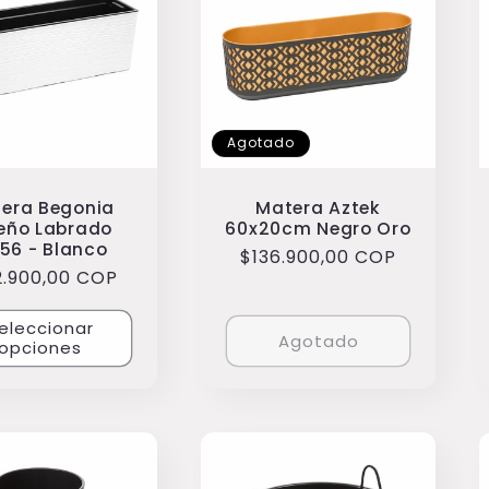
Agotado
era Begonia
Matera Aztek
eño Labrado
60x20cm Negro Oro
x56 - Blanco
Precio
$136.900,00 COP
cio
2.900,00 COP
habitual
itual
eleccionar
Agotado
opciones