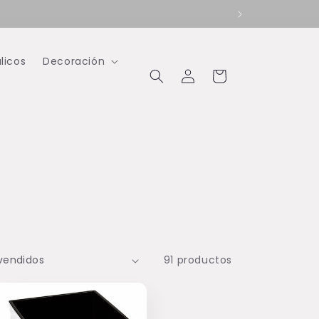
licos
Decoración
Iniciar
Carrito
sesión
91 productos